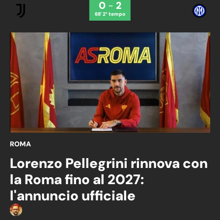
0
-
2
Juventus
Inter
68' 2° tempo
ROMA
Lorenzo Pellegrini rinnova con
la Roma fino al 2027:
l'annuncio ufficiale
Jacopo Aliprandi