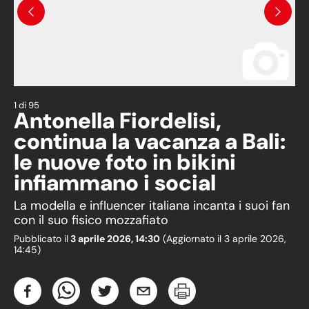
Precedente
Succes
1
di
95
Antonella Fiordelisi,
continua la vacanza a Bali:
le nuove foto in bikini
infiammano i social
La modella e influencer italiana incanta i suoi fan
con il suo fisico mozzafiato
Pubblicato il
3 aprile 2026, 14:30
(Aggiornato il
3 aprile 2026,
14:45
)