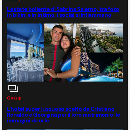
L'estate bollente di Sabrina Salerno, tra foto
in bikini e in intimo: i social si infiammano
Gossip
L'hotel super lussuoso scelto da Cristiano
Ronaldo e Georgina per il loro matrimonio: le
immagini da urlo