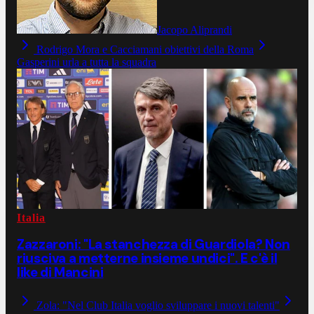
Jacopo Aliprandi
Rodrigo Mora e Cacciamani obiettivi della Roma
Gasperini urla a tutta la squadra
Italia
Zazzaroni: "La stanchezza di Guardiola? Non
riusciva a metterne insieme undici". E c'è il
like di Mancini
Zola: "Nel Club Italia voglio sviluppare i nuovi talenti"