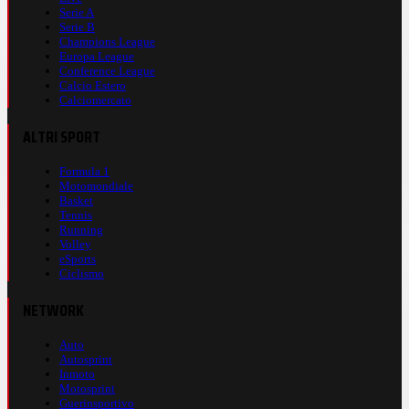
Serie A
Serie B
Champions League
Europa League
Conference League
Calcio Estero
Calciomercato
ALTRI SPORT
Formula 1
Motomondiale
Basket
Tennis
Running
Volley
eSports
Ciclismo
NETWORK
Auto
Autosprint
Inmoto
Motosprint
Guerinsportivo