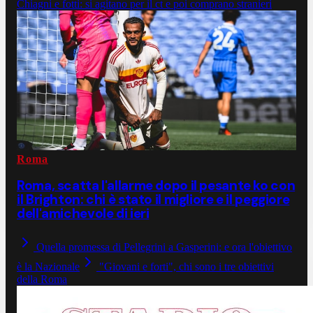
Chiagni e fotti: si agitano per il ct e poi comprano stranieri
Roma
Roma, scatta l'allarme dopo il pesante ko con
il Brighton: chi è stato il migliore e il peggiore
dell'amichevole di ieri
Quella promessa di Pellegrini a Gasperini: e ora l'obiettivo
è la Nazionale
"Giovani e forti", chi sono i tre obiettivi
della Roma