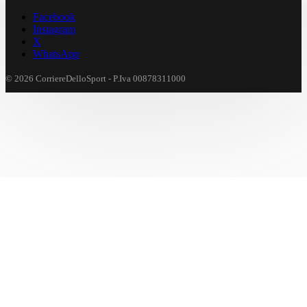
Facebook
Instagram
X
WhatsApp
© 2026 CorriereDelloSport - P.Iva 00878311000