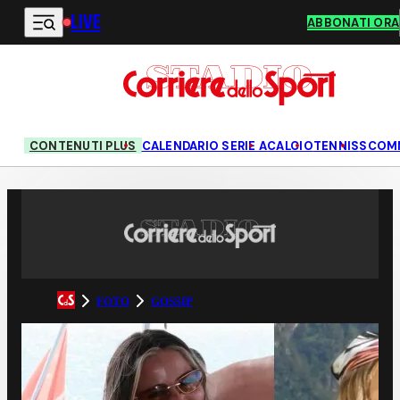
LIVE
Vai al contenuto principale
ABBONATI ORA
CONTENUTI PLUS
CALENDARIO SERIE A
CALCIO
TENNIS
SCOM
FOTO
GOSSIP