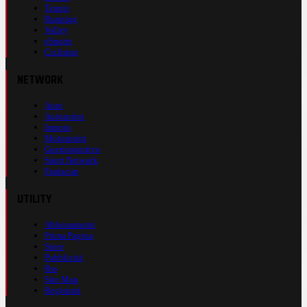
Tennis
Running
Volley
eSports
Ciclismo
NETWORK
Auto
Autosprint
Inmoto
Motosprint
Guerinsportivo
Sport Network
Fantacup
UTILITY
Abbonamenti
Prima Pagina
Store
Pubblicità
Rss
Site Map
Registrati