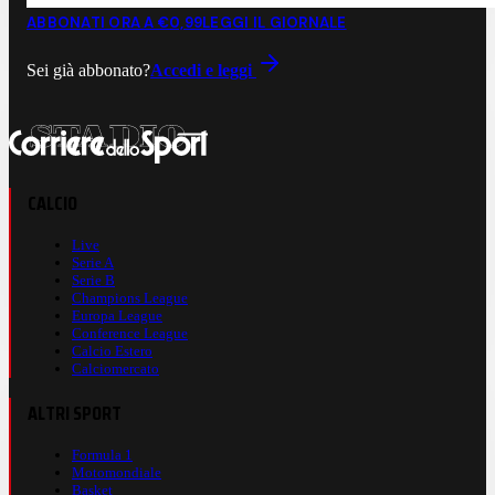
ABBONATI ORA A €0,99
LEGGI IL GIORNALE
Sei già abbonato?
Accedi e leggi
CALCIO
Live
Serie A
Serie B
Champions League
Europa League
Conference League
Calcio Estero
Calciomercato
ALTRI SPORT
Formula 1
Motomondiale
Basket