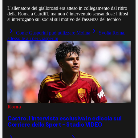
L'allenatore dei giallorossi era atteso in collegamento dal ritiro
della Roma a Cardiff, ma non è intervenuto scusandosi: i tifosi
si interrogano sui social sul motivo dell'assenza del tecnico
Come Gasperini può utilizzare Molina
Svolta Roma,
adesso le ali per Gasperini
Roma
Castro, l'intervista esclusiva in edicola sul
Corriere dello Sport - Stadio VIDEO