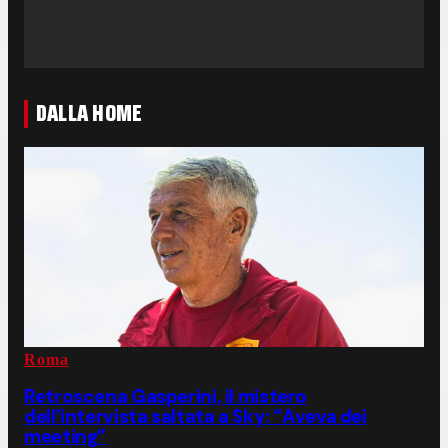
DALLA HOME
Roma
Retroscena Gasperini, il mistero
dell’intervista saltata a Sky: “Aveva dei
meeting”