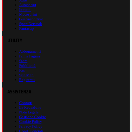
Auto
Autosprint
Inmoto
Motosprint
Guerinsportivo
Sport Network
Fantacup
UTILITY
Abbonamenti
Prima Pagina
Store
Pubblicità
Rss
Site Map
Registrati
ASSISTENZA
Contatti
La Redazione
Nota Legale
Gestione Cookie
Cookie Policy
Privacy Policy
Cond. Generali