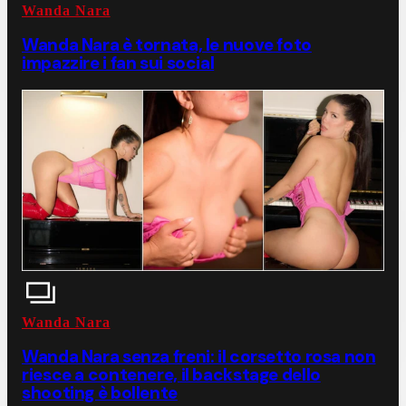
Wanda Nara
Wanda Nara è tornata, le nuove foto
impazzire i fan sui social
Wanda Nara
Wanda Nara senza freni: il corsetto rosa non
riesce a contenere, il backstage dello
shooting è bollente