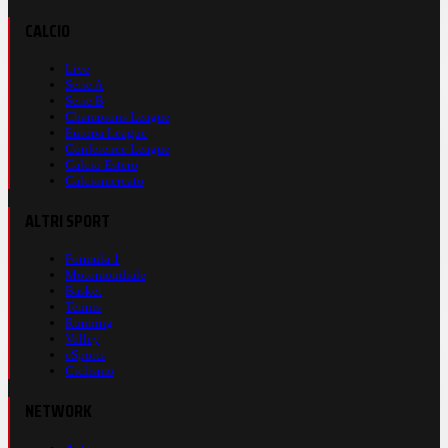
CALCIO
Live
Serie A
Serie B
Champions League
Europa League
Conference League
Calcio Estero
Calciomercato
ALTRI SPORT
Formula 1
Motomondiale
Basket
Tennis
Running
Volley
eSports
Ciclismo
NETWORK