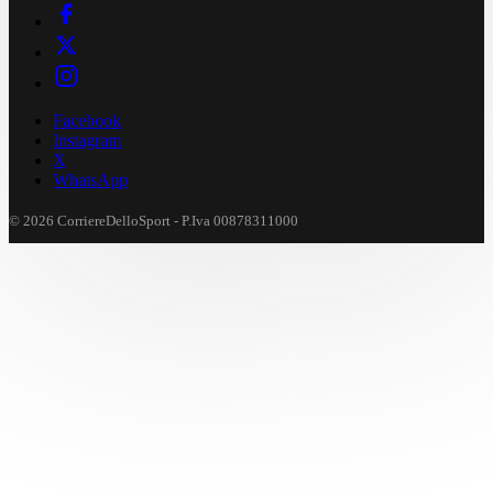
Facebook
Instagram
X
WhatsApp
© 2026 CorriereDelloSport - P.Iva 00878311000