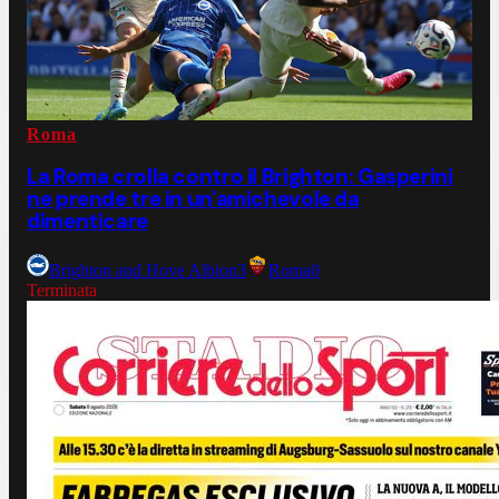
Roma
La Roma crolla contro il Brighton: Gasperini
ne prende tre in un'amichevole da
dimenticare
Brighton and Hove Albion
3
Roma
0
Terminata