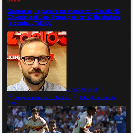
Gasperini, le parole sul mercato: "Cessioni?
Chiedete al Ceo. Roma più forte? Basta fare
la conta..." VIDEO
Jacopo Aliprandi
Ferguson riabbraccia la Roma
Il Brighton batte la
Roma