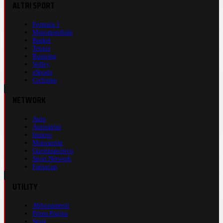
ALTRI SPORT
Formula 1
Motomondiale
Basket
Tennis
Running
Volley
eSports
Ciclismo
NETWORK
Auto
Autosprint
Inmoto
Motosprint
Guerinsportivo
Sport Network
Fantacup
UTILITY
Abbonamenti
Prima Pagina
Store