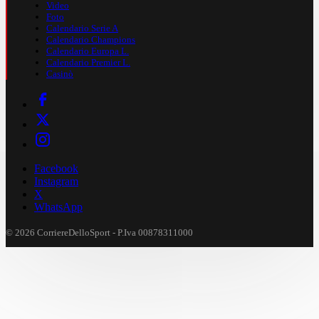
Video
Foto
Calendario Serie A
Calendario Champions
Calendario Europa L.
Calendario Premier L.
Casinò
Facebook
Instagram
X
WhatsApp
© 2026 CorriereDelloSport - P.Iva 00878311000