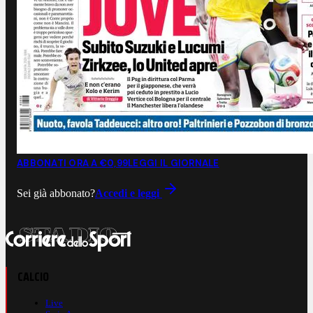
ABBONATI ORA A €0,99
LEGGI IL GIORNALE
Sei già abbonato?
Accedi e leggi
CALCIO
Live