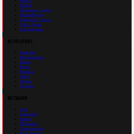
Serie A
Serie B
Champions League
Europa League
Conference League
Calcio Estero
Calciomercato
ALTRI SPORT
Formula 1
Motomondiale
Basket
Tennis
Running
Volley
eSports
Ciclismo
NETWORK
Auto
Autosprint
Inmoto
Motosprint
Guerinsportivo
Sport Network