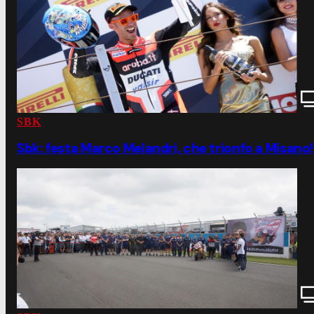
SBK
Sbk: festa Marco Melandri, che trionfo a Misano!