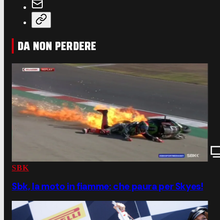
DA NON PERDERE
SBK
Sbk, la moto in fiamme: che paura per Skyes!