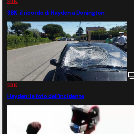
SBK
SBK, il ricordo di Hayden a Donington
SBK
Hayden: le foto dell'incidente