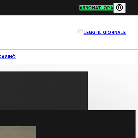
ABBONATI ORA
LEGGI IL GIORNALE
CASINÒ