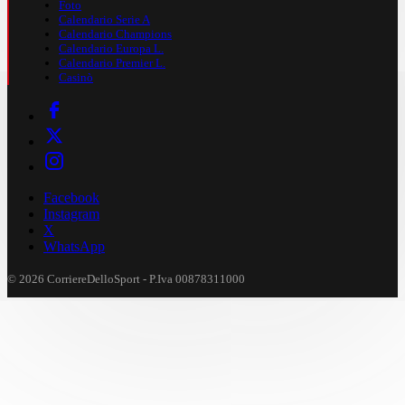
Foto
Calendario Serie A
Calendario Champions
Calendario Europa L.
Calendario Premier L.
Casinò
Facebook
Instagram
X
WhatsApp
© 2026 CorriereDelloSport - P.Iva 00878311000