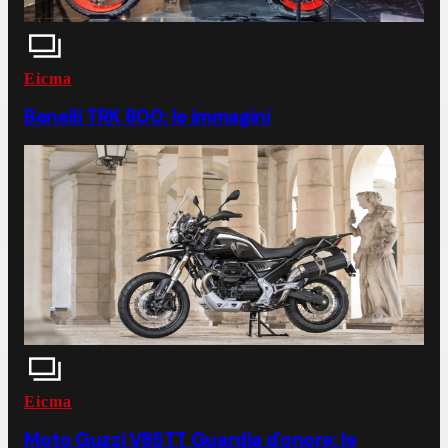
Eicma
Benelli TRK 800: le immagini
Eicma
Moto Guzzi V85TT Guardia d'onore: le