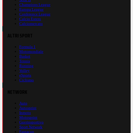
Champions League
Europa League
Conference League
Calcio Estero
Calciomercato
ALTRI SPORT
Formula 1
Motomondiale
Basket
Tennis
Running
Volley
eSports
Ciclismo
NETWORK
Auto
Autosprint
Inmoto
Motosprint
Guerinsportivo
Sport Network
Fantacup