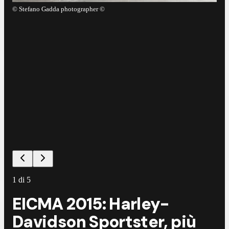
©
Stefano Gadda photographer ©
©
S
1
di
5
EICMA 2015: Harley-
Davidson Sportster, più