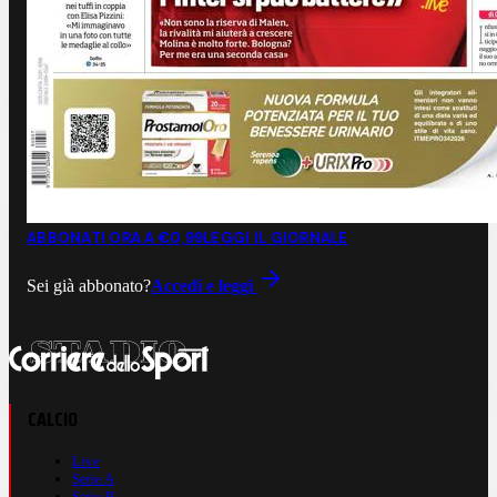
ABBONATI ORA A €0,99
LEGGI IL GIORNALE
Sei già abbonato?
Accedi e leggi
CALCIO
Live
Serie A
Serie B