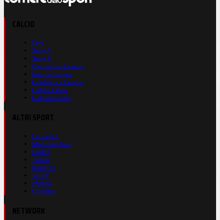
CALCIO
Live
Serie A
Serie B
Champions League
Europa League
Conference League
Calcio Estero
Calciomercato
ALTRI SPORT
Formula 1
Motomondiale
Basket
Tennis
Running
Volley
eSports
Ciclismo
NETWORK