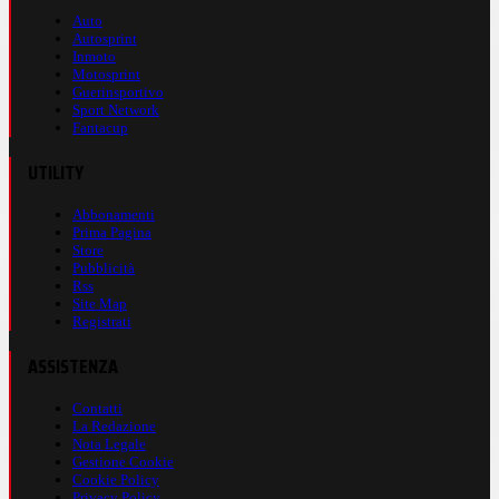
Auto
Autosprint
Inmoto
Motosprint
Guerinsportivo
Sport Network
Fantacup
UTILITY
Abbonamenti
Prima Pagina
Store
Pubblicità
Rss
Site Map
Registrati
ASSISTENZA
Contatti
La Redazione
Nota Legale
Gestione Cookie
Cookie Policy
Privacy Policy