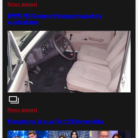
News motori
BMW M3 Competition per la polizia
australiana
News motori
Maradona, la sua Fiat 128 in vendita