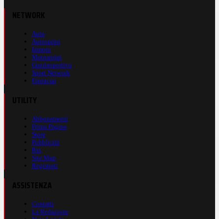
NETWORK
Auto
Autosprint
Inmoto
Motosprint
Guerinsportivo
Sport Network
Fantacup
UTILITY
Abbonamenti
Prima Pagina
Store
Pubblicità
Rss
Site Map
Registrati
ASSISTENZA
Contatti
La Redazione