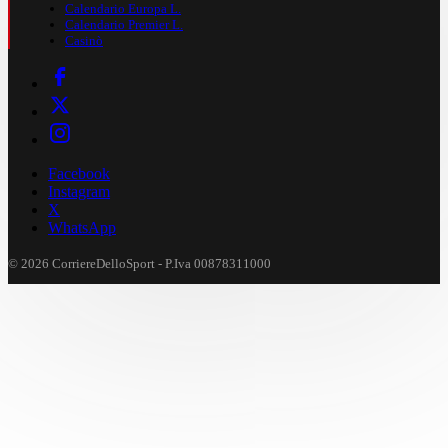
Calendario Europa L.
Calendario Premier L.
Casinò
Facebook
Instagram
X
WhatsApp
© 2026 CorriereDelloSport - P.Iva 00878311000