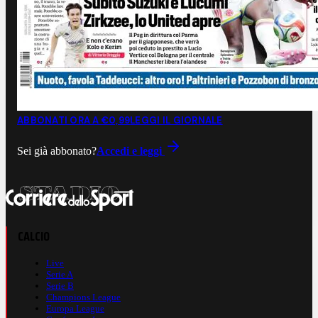
ABBONATI ORA A €0,99
LEGGI IL GIORNALE
Sei già abbonato?
Accedi e leggi
CALCIO
Live
Serie A
Serie B
Champions League
Europa League