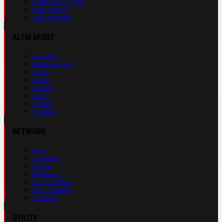
Conference League
Calcio Estero
Calciomercato
ALTRI SPORT
Formula 1
Motomondiale
Basket
Tennis
Running
Volley
eSports
Ciclismo
NETWORK
Auto
Autosprint
Inmoto
Motosprint
Guerinsportivo
Sport Network
Fantacup
UTILITY