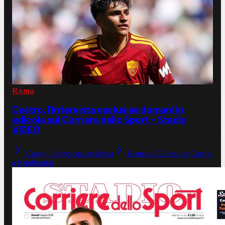
Roma
Castro, l'intervista esclusiva domani in
edicola sul Corriere dello Sport - Stadio
VIDEO
Castro, l'intervista esclusiva
Roma in Galles: da Castro
a Koulierakis