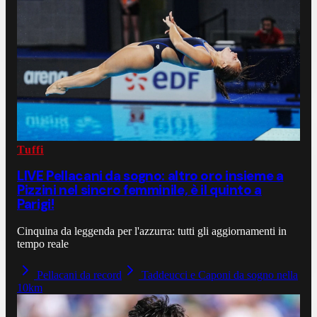
Tuffi
LIVE Pellacani da sogno: altro oro insieme a
Pizzini nel sincro femminile, è il quinto a
Parigi!
Cinquina da leggenda per l'azzurra: tutti gli aggiornamenti in
tempo reale
Pellacani da record
Taddeucci e Caponi da sogno nella
10km