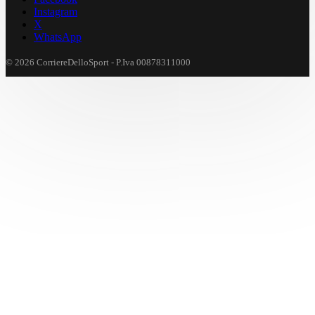
Instagram
X
WhatsApp
© 2026 CorriereDelloSport - P.Iva 00878311000