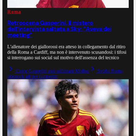
Roma
Retroscena Gasperini, il mistero
dell’intervista saltata a Sky: “Aveva dei
meeting”
L'allenatore dei giallorossi era atteso in collegamento dal ritiro
della Roma a Cardiff, ma non è intervenuto scusandosi: i tifosi
si interrogano sui social sul motivo dell'assenza del tecnico
Come Gasperini può utilizzare Molina
Svolta Roma,
adesso le ali per Gasperini