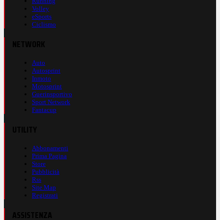
Running
Volley
eSports
Ciclismo
NETWORK
Auto
Autosprint
Inmoto
Motosprint
Guerinsportivo
Sport Network
Fantacup
UTILITY
Abbonamenti
Prima Pagina
Store
Pubblicità
Rss
Site Map
Registrati
ASSISTENZA