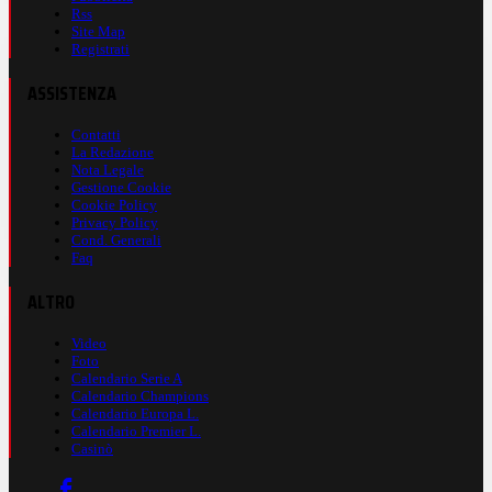
Rss
Site Map
Registrati
ASSISTENZA
Contatti
La Redazione
Nota Legale
Gestione Cookie
Cookie Policy
Privacy Policy
Cond. Generali
Faq
ALTRO
Video
Foto
Calendario Serie A
Calendario Champions
Calendario Europa L.
Calendario Premier L.
Casinò