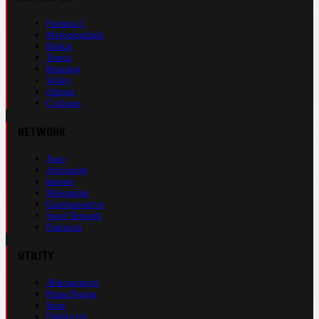
Formula 1
Motomondiale
Basket
Tennis
Running
Volley
eSports
Ciclismo
NETWORK
Auto
Autosprint
Inmoto
Motosprint
Guerinsportivo
Sport Network
Fantacup
UTILITY
Abbonamenti
Prima Pagina
Store
Pubblicità