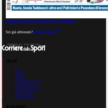
ABBONATI ORA A €0,99
LEGGI IL GIORNALE
Sei già abbonato?
Accedi e leggi
CALCIO
Live
Serie A
Serie B
Champions League
Europa League
Conference League
Calcio Estero
Calciomercato
ALTRI SPORT