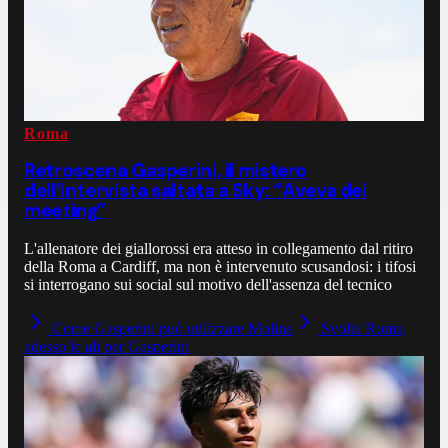
Roma
Retroscena Gasperini, il mistero
dell’intervista saltata a Sky: “Aveva dei
meeting”
L'allenatore dei giallorossi era atteso in collegamento dal ritiro
della Roma a Cardiff, ma non è intervenuto scusandosi: i tifosi
si interrogano sui social sul motivo dell'assenza del tecnico
Come Gasperini può utilizzare Molina
Svolta Roma,
adesso le ali per Gasperini