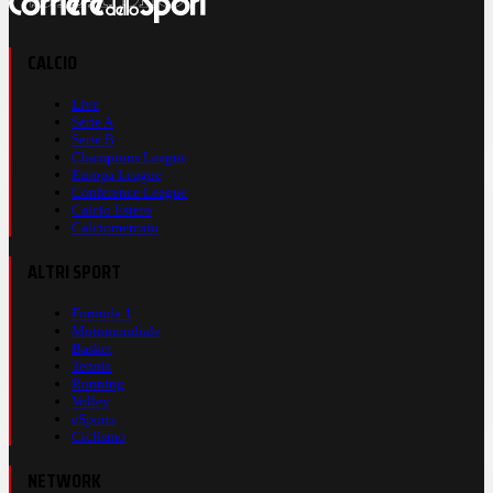
CALCIO
Live
Serie A
Serie B
Champions League
Europa League
Conference League
Calcio Estero
Calciomercato
ALTRI SPORT
Formula 1
Motomondiale
Basket
Tennis
Running
Volley
eSports
Ciclismo
NETWORK