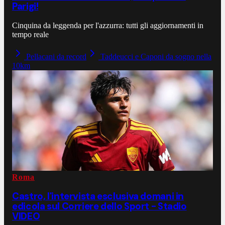
Parigi!
Cinquina da leggenda per l'azzurra: tutti gli aggiornamenti in
tempo reale
Pellacani da record
Taddeucci e Caponi da sogno nella
10km
Roma
Castro, l'intervista esclusiva domani in
edicola sul Corriere dello Sport - Stadio
VIDEO