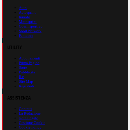
Auto
Autosprint
Inmoto
Motosprint
Guerinsportivo
Sport Network
Fantacup
UTILITY
Abbonamenti
Prima Pagina
Store
Pubblicità
Rss
Site Map
Registrati
ASSISTENZA
Contatti
La Redazione
Nota Legale
Gestione Cookie
Cookie Policy