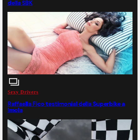
della SBK
Sexy Drivers
Raffaella Fico testimonial della Superbike a
Imola