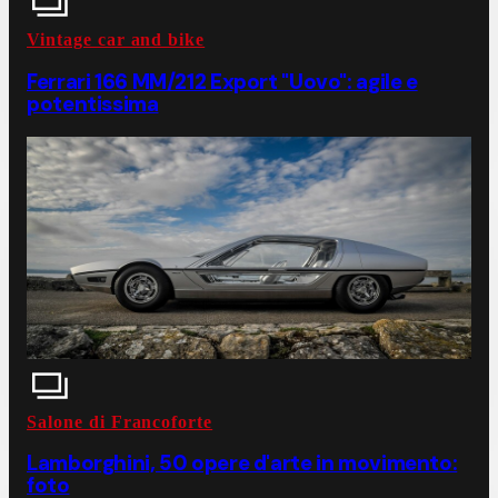
Vintage car and bike
Ferrari 166 MM/212 Export "Uovo": agile e
potentissima
Salone di Francoforte
Lamborghini, 50 opere d'arte in movimento:
foto