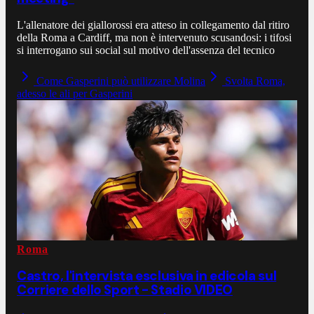
L'allenatore dei giallorossi era atteso in collegamento dal ritiro
della Roma a Cardiff, ma non è intervenuto scusandosi: i tifosi
si interrogano sui social sul motivo dell'assenza del tecnico
Come Gasperini può utilizzare Molina
Svolta Roma,
adesso le ali per Gasperini
Roma
Castro, l'intervista esclusiva in edicola sul
Corriere dello Sport - Stadio VIDEO