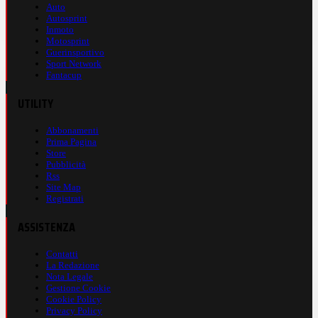
Auto
Autosprint
Inmoto
Motosprint
Guerinsportivo
Sport Network
Fantacup
UTILITY
Abbonamenti
Prima Pagina
Store
Pubblicità
Rss
Site Map
Registrati
ASSISTENZA
Contatti
La Redazione
Nota Legale
Gestione Cookie
Cookie Policy
Privacy Policy