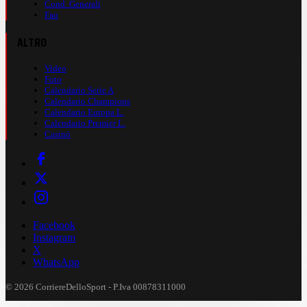
Cond. Generali
Faq
ALTRO
Video
Foto
Calendario Serie A
Calendario Champions
Calendario Europa L.
Calendario Premier L.
Casinò
Facebook
Instagram
X
WhatsApp
© 2026 CorriereDelloSport - P.Iva 00878311000