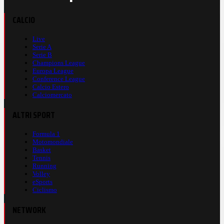
CALCIO
Live
Serie A
Serie B
Champions League
Europa League
Conference League
Calcio Estero
Calciomercato
ALTRI SPORT
Formula 1
Motomondiale
Basket
Tennis
Running
Volley
eSports
Ciclismo
NETWORK