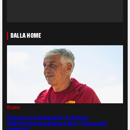
DALLA HOME
Roma
Retroscena Gasperini, il mistero
dell’intervista saltata a Sky: “Aveva dei
meeting”