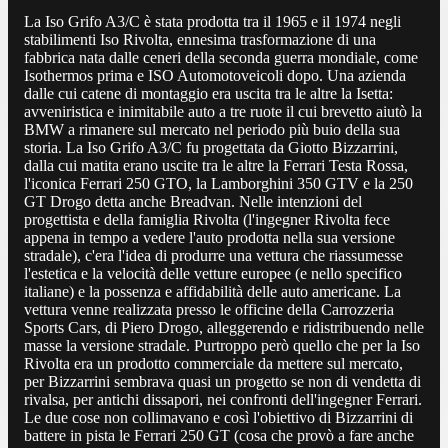
La Iso Grifo A3/C è stata prodotta tra il 1965 e il 1974 negli
stabilimenti Iso Rivolta, ennesima trasformazione di una
fabbrica nata dalle ceneri della seconda guerra mondiale, come
Isothermos prima e ISO Automotoveicoli dopo. Una azienda
dalle cui catene di montaggio era uscita tra le altre la Isetta:
avveniristica e inimitabile auto a tre ruote il cui brevetto aiutò la
BMW a rimanere sul mercato nel periodo più buio della sua
storia. La Iso Grifo A3/C fu progettata da Giotto Bizzarrini,
dalla cui matita erano uscite tra le altre la Ferrari Testa Rossa,
l'iconica Ferrari 250 GTO, la Lamborghini 350 GTV e la 250
GT Drogo detta anche Breadvan. Nelle intenzioni del
progettista e della famiglia Rivolta (l'ingegner Rivolta fece
appena in tempo a vedere l'auto prodotta nella sua versione
stradale), c'era l'idea di produrre una vettura che riassumesse
l'estetica e la velocità delle vetture europee (e nello specifico
italiane) e la possenza e affidabilità delle auto americane. La
vettura venne realizzata presso le officine della Carrozzeria
Sports Cars, di Piero Drogo, alleggerendo e ridistribuendo nelle
masse la versione stradale. Purtroppo però quello che per la Iso
Rivolta era un prodotto commerciale da mettere sul mercato,
per Bizzarrini sembrava quasi un progetto se non di vendetta di
rivalsa, per antichi dissapori, nei confronti dell'ingegner Ferrari.
Le due cose non collimavano e così l'obiettivo di Bizzarrini di
battere in pista le Ferrari 250 GT (cosa che provò a fare anche