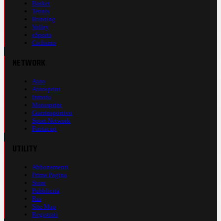
Basket
Tennis
Running
Volley
eSports
Ciclismo
NETWORK
Auto
Autosprint
Inmoto
Motosprint
Guerinsportivo
Sport Network
Fantacup
UTILITY
Abbonamenti
Prima Pagina
Store
Pubblicità
Rss
Site Map
Registrati