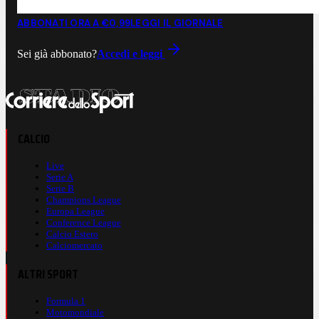
ABBONATI ORA A €0,99
LEGGI IL GIORNALE
Sei già abbonato?
Accedi e leggi
CALCIO
Live
Serie A
Serie B
Champions League
Europa League
Conference League
Calcio Estero
Calciomercato
ALTRI SPORT
Formula 1
Motomondiale