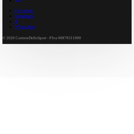
Facebook
Instagram
X
WhatsApp
© 2026 CorriereDelloSport - P.Iva 00878311000