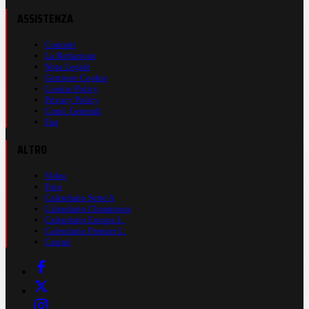
ASSISTENZA
Contatti
La Redazione
Nota Legale
Gestione Cookie
Cookie Policy
Privacy Policy
Cond. Generali
Faq
ALTRO
Video
Foto
Calendario Serie A
Calendario Champions
Calendario Europa L.
Calendario Premier L.
Casinò