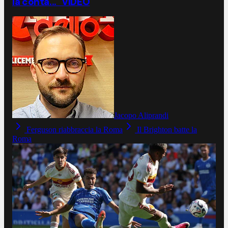
la conta..." VIDEO
Jacopo Aliprandi
Ferguson riabbraccia la Roma
Il Brighton batte la
Roma