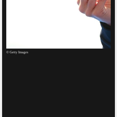
©
Getty Images
©
G