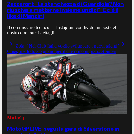
Zazzaroni: "La stanchezza di Guardiola? Non
riusciva a metterne insieme undici". E c'è il
like di Mancini
Il commissario tecnico su Instagram condivide un post del
nostro direttore: i dettagli
Zola: "Nel Club Italia voglio sviluppare i nuovi talenti"
Chiagni e fotti: si agitano per il ct e poi comprano stranieri
MotoGp
MotoGP LIVE: segui la gara di Silverstone in