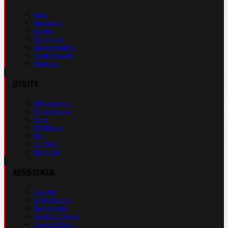
Auto
Autosprint
Inmoto
Motosprint
Guerinsportivo
Sport Network
Fantacup
UTILITY
Abbonamenti
Prima Pagina
Store
Pubblicità
Rss
Site Map
Registrati
ASSISTENZA
Contatti
La Redazione
Nota Legale
Gestione Cookie
Cookie Policy