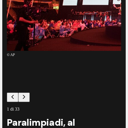
©
AP
©
A
1
di
33
Paralimpiadi, al