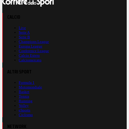
CALCIO
Live
Serie A
Serie B
Champions League
Europa League
Conference League
Calcio Estero
Calciomercato
ALTRI SPORT
Formula 1
Motomondiale
Basket
Tennis
Running
Volley
eSports
Ciclismo
NETWORK