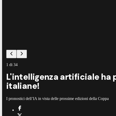
1
di
34
L'intelligenza artificiale h
italiane!
I pronostici dell’IA in vista delle prossime edizioni della Coppa