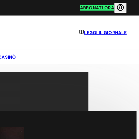
ABBONATI ORA
LEGGI IL GIORNALE
CASINÒ