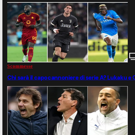
Scommesse
Chi sarà il capocannoniere di serie A? Lukaku e O