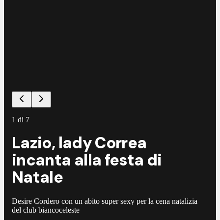
©
G
1
di
7
Lazio, lady Correa
incanta alla festa di
Natale
Desire Cordero con un abito super sexy per la cena natalizia
del club biancoceleste