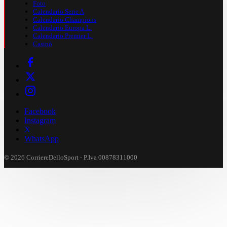
Foto
Calendario Serie A
Calendario Champions
Calendario Europa L.
Calendario Premier L.
Casinò
Facebook
Instagram
X
WhatsApp
© 2026 CorriereDelloSport - P.Iva 00878311000