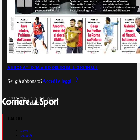
ABBONATI ORA A €0,99
LEGGI IL GIORNALE
Sei già abbonato?
Accedi e leggi
CALCIO
Live
Serie A