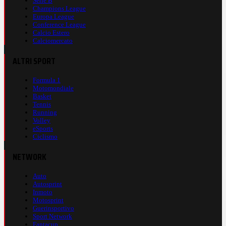
Serie B
Champions League
Europa League
Conference League
Calcio Estero
Calciomercato
ALTRI SPORT
Formula 1
Motomondiale
Basket
Tennis
Running
Volley
eSports
Ciclismo
NETWORK
Auto
Autosprint
Inmoto
Motosprint
Guerinsportivo
Sport Network
Fantacup