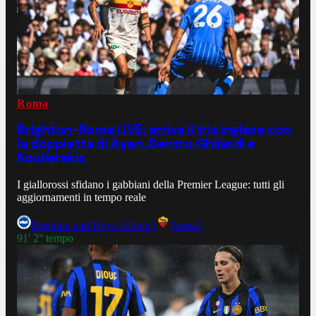
Roma
Brighton-Roma LIVE: arriva il tris inglese con
la doppietta di Ayari. Dentro Ghilardi e
Koulierakis
I giallorossi sfidano i gabbiani della Premier League: tutti gli
aggiornamenti in tempo reale
Brighton and Hove Albion
3
Roma
0
91' 2° tempo