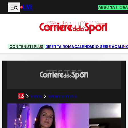
LIVE
Vai al contenuto principale
ABBONATI ORA
CONTENUTI PLUS
DIRETTA ROMA
CALENDARIO SERIE A
CALCI
FOTO
SPORT E STYLE