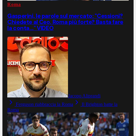
Roma
Gasperini, le parole sul mercato: "Cessioni?
Chiedete al Ceo. Roma più forte? Basta fare
la conta..." VIDEO
Jacopo Aliprandi
Ferguson riabbraccia la Roma
Il Brighton batte la
Roma