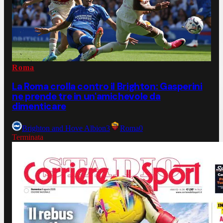
Roma
La Roma crolla contro il Brighton: Gasperini
ne prende tre in un'amichevole da
dimenticare
Brighton and Hove Albion
3
Roma
0
Terminata