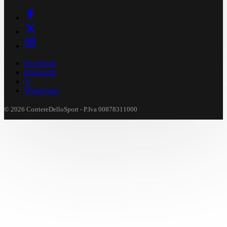
Facebook
Instagram
X
WhatsApp
© 2026 CorriereDelloSport - P.Iva 00878311000