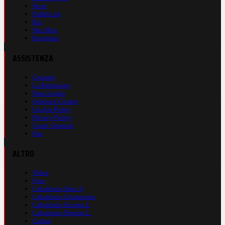
Store
Pubblicità
Rss
Site Map
Registrati
ASSISTENZA
Contatti
La Redazione
Nota Legale
Gestione Cookie
Cookie Policy
Privacy Policy
Cond. Generali
Faq
ALTRO
Video
Foto
Calendario Serie A
Calendario Champions
Calendario Europa L.
Calendario Premier L.
Casinò