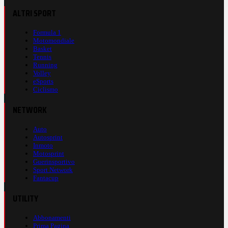
ALTRI SPORT
Formula 1
Motomondiale
Basket
Tennis
Running
Volley
eSports
Ciclismo
NETWORK
Auto
Autosprint
Inmoto
Motosprint
Guerinsportivo
Sport Network
Fantacup
UTILITY
Abbonamenti
Prima Pagina