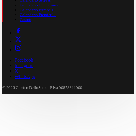
Calendario Serie A
Calendario Champions
Calendario Europa L.
Calendario Premier L.
Casinò
Facebook
Instagram
X
WhatsApp
© 2026 CorriereDelloSport - P.Iva 00878311000