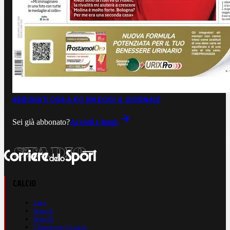
ABBONATI ORA A €0,99
LEGGI IL GIORNALE
Sei già abbonato?
Accedi e leggi
CALCIO
Live
Serie A
Serie B
Champions League