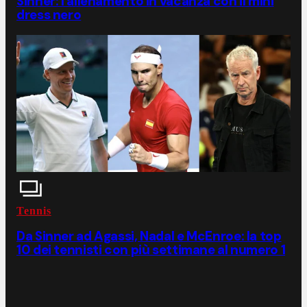
Sinner: l'allenamento in vacanza con il mini
dress nero
Tennis
Da Sinner ad Agassi, Nadal e McEnroe: la top
10 dei tennisti con più settimane al numero 1