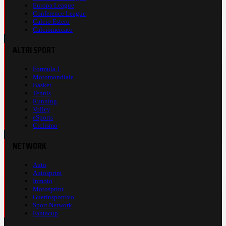
Europa League
Conference League
Calcio Estero
Calciomercato
ALTRI SPORT
Formula 1
Motomondiale
Basket
Tennis
Running
Volley
eSports
Ciclismo
NETWORK
Auto
Autosprint
Inmoto
Motosprint
Guerinsportivo
Sport Network
Fantacup