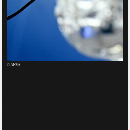
©
ANSA
©
A