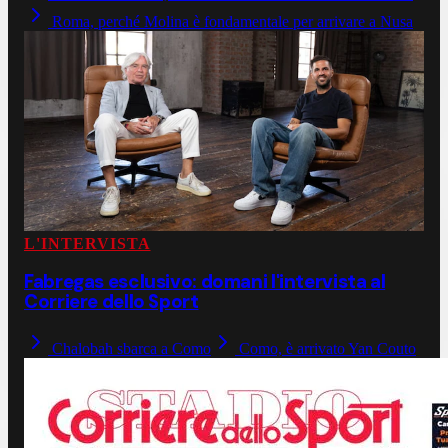
Roma, perché Molina è fondamentale per arrivare a Nusa
L'INTERVISTA
Fabregas esclusivo: domani l'intervista al
Corriere dello Sport
Chalobah sbarca a Como
Como, è arrivato Yan Couto