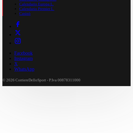
Calendario Europa L.
Calendario Premier L.
Casinò
Facebook
Instagram
X
WhatsApp
© 2026 CorriereDelloSport - P.Iva 00878311000