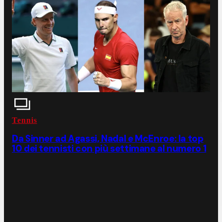
Tennis
Da Sinner ad Agassi, Nadal e McEnroe: la top
10 dei tennisti con più settimane al numero 1