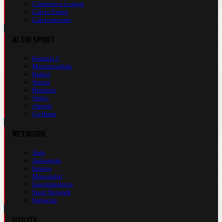
Conference League
Calcio Estero
Calciomercato
ALTRI SPORT
Formula 1
Motomondiale
Basket
Tennis
Running
Volley
eSports
Ciclismo
NETWORK
Auto
Autosprint
Inmoto
Motosprint
Guerinsportivo
Sport Network
Fantacup
UTILITY