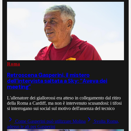
Roma
Retroscena Gasperini, il mistero
dell’intervista saltata a Sky: “Aveva dei
meeting”
L'allenatore dei giallorossi era atteso in collegamento dal ritiro
della Roma a Cardiff, ma non è intervenuto scusandosi: i tifosi
si interrogano sui social sul motivo dell'assenza del tecnico
Come Gasperini può utilizzare Molina
Svolta Roma,
adesso le ali per Gasperini