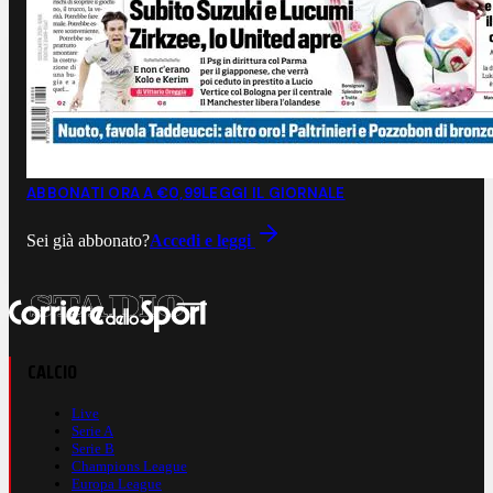
ABBONATI ORA A €0,99
LEGGI IL GIORNALE
Sei già abbonato?
Accedi e leggi
CALCIO
Live
Serie A
Serie B
Champions League
Europa League