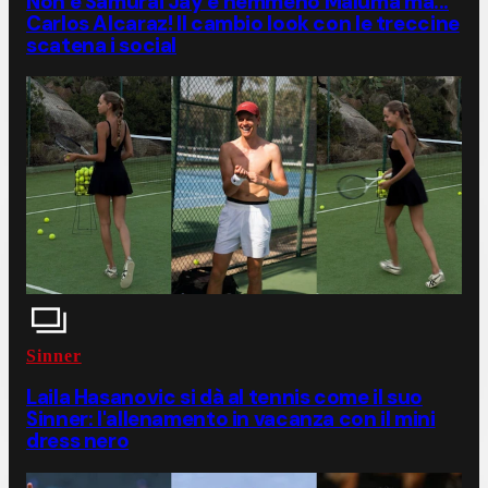
Non è Samurai Jay e nemmeno Maluma ma...
Carlos Alcaraz! Il cambio look con le treccine
scatena i social
Sinner
Laila Hasanovic si dà al tennis come il suo
Sinner: l'allenamento in vacanza con il mini
dress nero