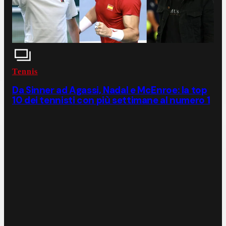
Tennis
Da Sinner ad Agassi, Nadal e McEnroe: la top
10 dei tennisti con più settimane al numero 1