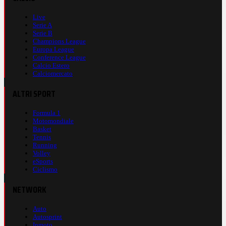
Live
Serie A
Serie B
Champions League
Europa League
Conference League
Calcio Estero
Calciomercato
ALTRI SPORT
Formula 1
Motomondiale
Basket
Tennis
Running
Volley
eSports
Ciclismo
NETWORK
Auto
Autosprint
Inmoto