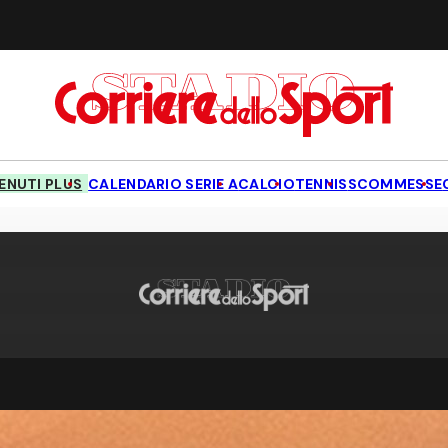
NUTI PLUS
CALENDARIO SERIE A
CALCIO
TENNIS
SCOMMESSE