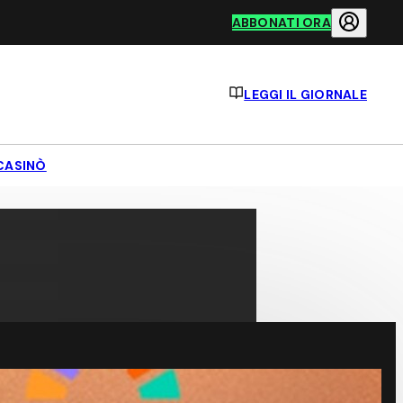
ABBONATI ORA
LEGGI IL GIORNALE
CASINÒ