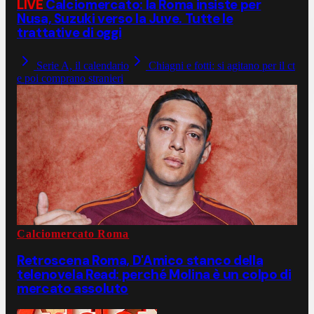
LIVE
Calciomercato: la Roma insiste per
Nusa, Suzuki verso la Juve. Tutte le
trattative di oggi
Serie A, il calendario
Chiagni e fotti: si agitano per il ct
e poi comprano stranieri
Calciomercato Roma
Retroscena Roma, D'Amico stanco della
telenovela Read: perché Molina è un colpo di
mercato assoluto