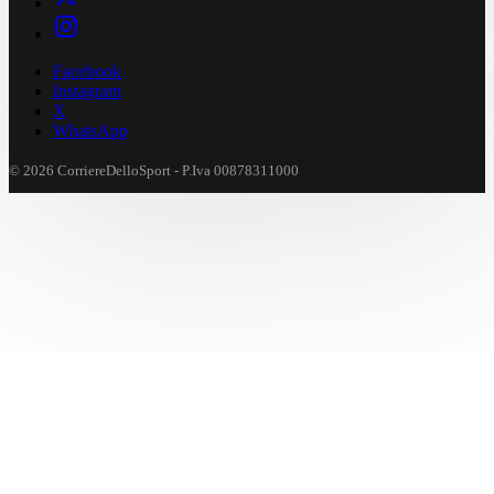
Facebook
Instagram
X
WhatsApp
© 2026 CorriereDelloSport - P.Iva 00878311000