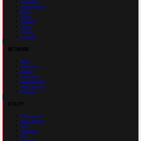
Formula 1
Motomondiale
Basket
Tennis
Running
Volley
eSports
Ciclismo
NETWORK
Auto
Autosprint
Inmoto
Motosprint
Guerinsportivo
Sport Network
Fantacup
UTILITY
Abbonamenti
Prima Pagina
Store
Pubblicità
Rss
Site Map