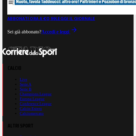
ABBONATI ORA A €0,99
LEGGI IL GIORNALE
Sei già abbonato?
Accedi e leggi
CALCIO
Live
Serie A
Serie B
Champions League
Europa League
Conference League
Calcio Estero
Calciomercato
ALTRI SPORT