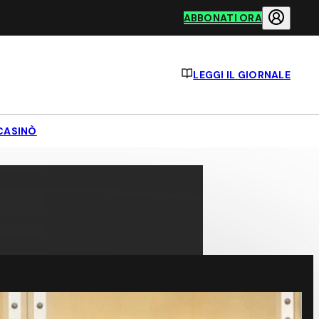
ABBONATI ORA
LEGGI IL GIORNALE
CASINÒ