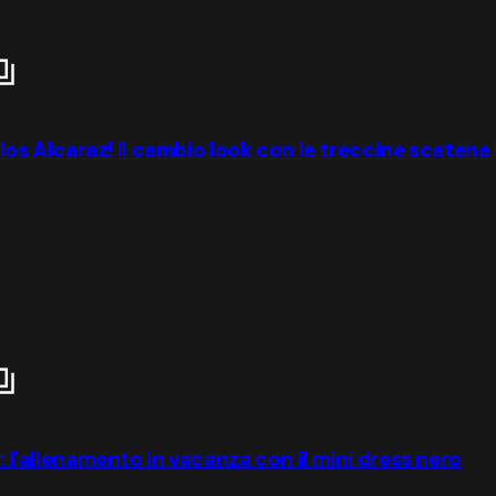
 Alcaraz! Il cambio look con le treccine scatena i
r: l'allenamento in vacanza con il mini dress nero