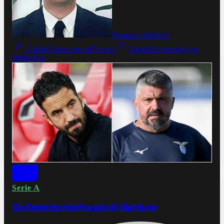
Pasquale Salvione
Gabriel Jesus apre al Napoli
Napoli in pressing per
Badiashile
Serie A
Se Amorim rischia più di Gattuso