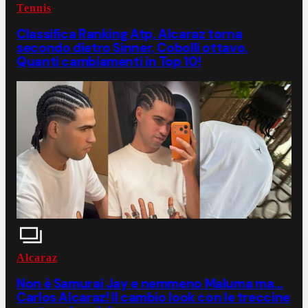
Tennis
Classifica Ranking Atp, Alcaraz torna
secondo dietro Sinner, Cobolli ottavo.
Quanti cambiamenti in Top 10!
Alcaraz
Non è Samurai Jay e nemmeno Maluma ma...
Carlos Alcaraz! Il cambio look con le treccine