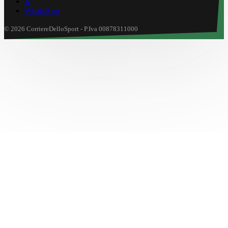
X
WhatsApp
© 2026 CorriereDelloSport - P.Iva 00878311000