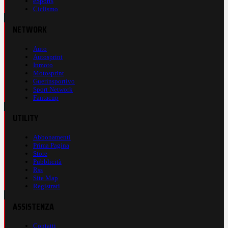
eSports
Ciclismo
NETWORK
Auto
Autosprint
Inmoto
Motosprint
Guerinsportivo
Sport Network
Fantacup
UTILITY
Abbonamenti
Prima Pagina
Store
Pubblicità
Rss
Site Map
Registrati
ASSISTENZA
Contatti