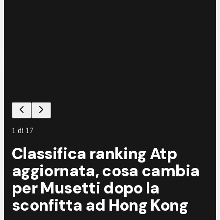
©
E
1
di
17
Classifica ranking Atp
aggiornata, cosa cambia
per Musetti dopo la
sconfitta ad Hong Kong