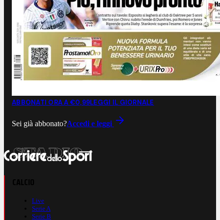
ABBONATI ORA A €0,99
LEGGI IL GIORNALE
Sei già abbonato?
Accedi e leggi
CALCIO
Live
Serie A
Serie B