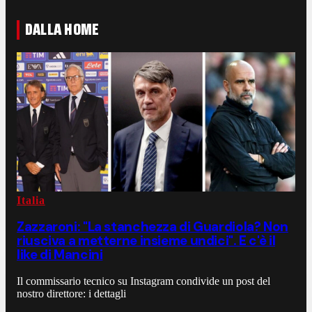
DALLA HOME
Italia
Zazzaroni: "La stanchezza di Guardiola? Non
riusciva a metterne insieme undici". E c'è il
like di Mancini
Il commissario tecnico su Instagram condivide un post del
nostro direttore: i dettagli