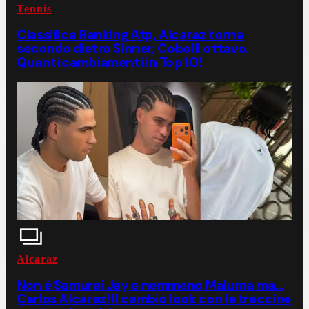
Tennis
Classifica Ranking Atp, Alcaraz torna
secondo dietro Sinner, Cobolli ottavo.
Quanti cambiamenti in Top 10!
Alcaraz
Non è Samurai Jay e nemmeno Maluma ma...
Carlos Alcaraz! Il cambio look con le treccine