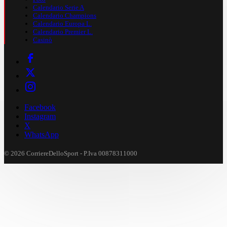
Calendario Serie A
Calendario Champions
Calendario Europa L.
Calendario Premier L.
Casinò
Facebook
Instagram
X
WhatsApp
© 2026 CorriereDelloSport - P.Iva 00878311000