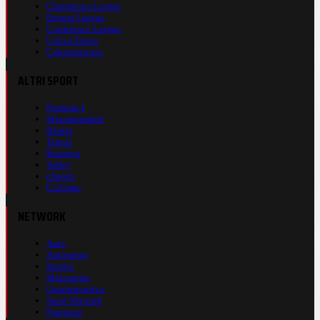
Champions League
Europa League
Conference League
Calcio Estero
Calciomercato
ALTRI SPORT
Formula 1
Motomondiale
Basket
Tennis
Running
Volley
eSports
Ciclismo
NETWORK
Auto
Autosprint
Inmoto
Motosprint
Guerinsportivo
Sport Network
Fantacup