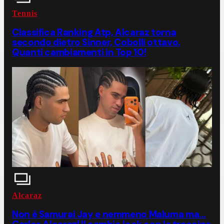
Tennis
Classifica Ranking Atp, Alcaraz torna
secondo dietro Sinner, Cobolli ottavo.
Quanti cambiamenti in Top 10!
Alcaraz
Non è Samurai Jay e nemmeno Maluma ma...