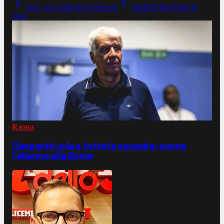
Juve, ore calde per il mercato
Spalletti bacchetta la
Juve
Roma
Gasperini urla a tutta la squadra: suona
l’allarme alla Roma