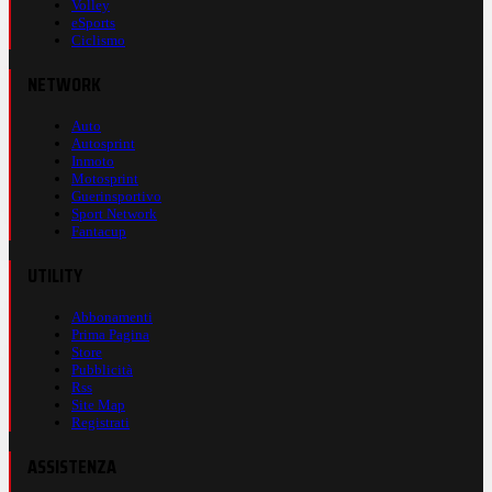
Volley
eSports
Ciclismo
NETWORK
Auto
Autosprint
Inmoto
Motosprint
Guerinsportivo
Sport Network
Fantacup
UTILITY
Abbonamenti
Prima Pagina
Store
Pubblicità
Rss
Site Map
Registrati
ASSISTENZA