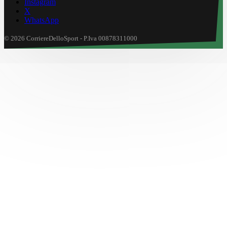
Instagram
X
WhatsApp
© 2026 CorriereDelloSport - P.Iva 00878311000