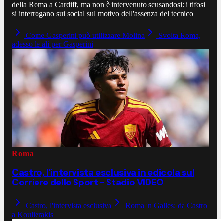
della Roma a Cardiff, ma non è intervenuto scusandosi: i tifosi
si interrogano sui social sul motivo dell'assenza del tecnico
Come Gasperini può utilizzare Molina
Svolta Roma,
adesso le ali per Gasperini
Roma
Castro, l'intervista esclusiva in edicola sul
Corriere dello Sport - Stadio VIDEO
Castro, l'intervista esclusiva
Roma in Galles: da Castro
a Koulierakis