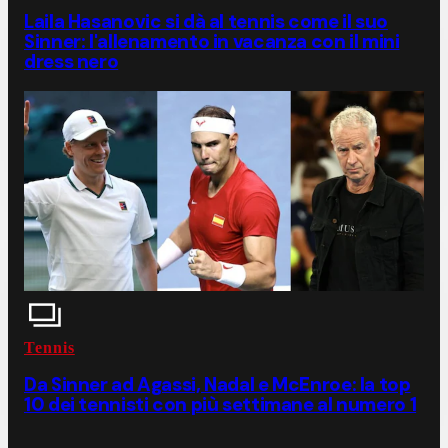
Laila Hasanovic si dà al tennis come il suo
Sinner: l'allenamento in vacanza con il mini
dress nero
Tennis
Da Sinner ad Agassi, Nadal e McEnroe: la top
10 dei tennisti con più settimane al numero 1