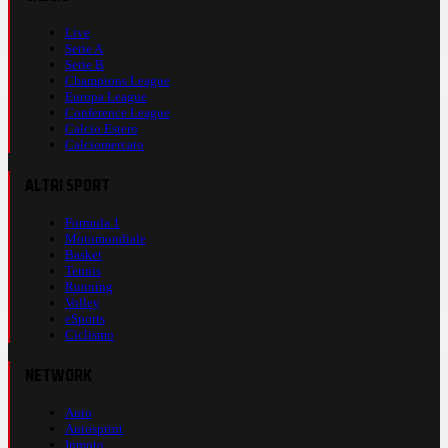
Live
Serie A
Serie B
Champions League
Europa League
Conference League
Calcio Estero
Calciomercato
ALTRI SPORT
Formula 1
Motomondiale
Basket
Tennis
Running
Volley
eSports
Ciclismo
NETWORK
Auto
Autosprint
Inmoto