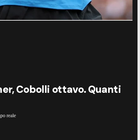
©
A
er, Cobolli ottavo. Quanti
mpo reale