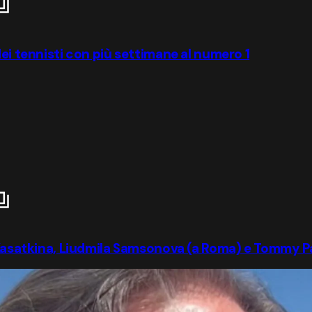
dei tennisti con più settimane al numero 1
a Kasatkina, Liudmila Samsonova (a Roma) e Tommy P