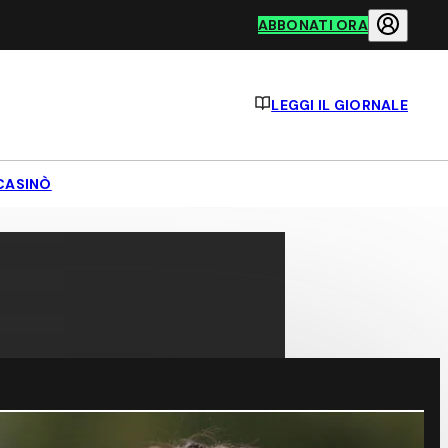
ABBONATI ORA
LEGGI IL GIORNALE
CASINÒ