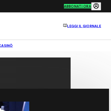
ABBONATI ORA
LEGGI IL GIORNALE
CASINÒ