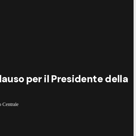
©
G
plauso per il Presidente della
o Centrale