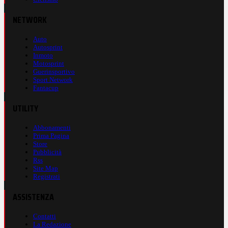
NETWORK
Auto
Autosprint
Inmoto
Motosprint
Guerinsportivo
Sport Network
Fantacup
UTILITY
Abbonamenti
Prima Pagina
Store
Pubblicità
Rss
Site Map
Registrati
ASSISTENZA
Contatti
La Redazione