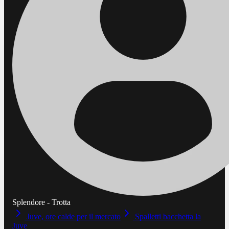
Splendore - Trotta
Juve, ore calde per il mercato
Spalletti bacchetta la
Juve