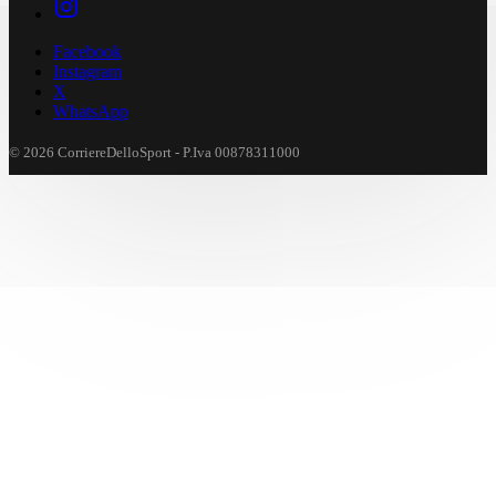
Facebook
Instagram
X
WhatsApp
© 2026 CorriereDelloSport - P.Iva 00878311000