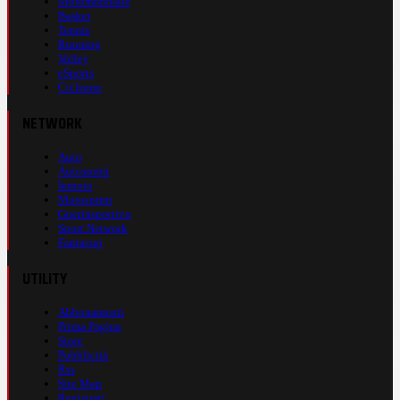
Motomondiale
Basket
Tennis
Running
Volley
eSports
Ciclismo
NETWORK
Auto
Autosprint
Inmoto
Motosprint
Guerinsportivo
Sport Network
Fantacup
UTILITY
Abbonamenti
Prima Pagina
Store
Pubblicità
Rss
Site Map
Registrati