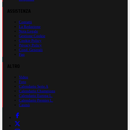
ASSISTENZA
Contatti
La Redazione
Nota Legale
Gestione Cookie
Cookie Policy
Privacy Policy
Cond. Generali
Faq
ALTRO
Video
Foto
Calendario Serie A
Calendario Champions
Calendario Europa L.
Calendario Premier L.
Casinò