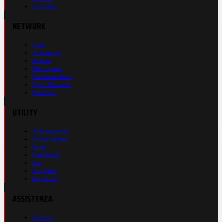
Ciclismo
NETWORK
Auto
Autosprint
Inmoto
Motosprint
Guerinsportivo
Sport Network
Fantacup
UTILITY
Abbonamenti
Prima Pagina
Store
Pubblicità
Rss
Site Map
Registrati
ASSISTENZA
Contatti