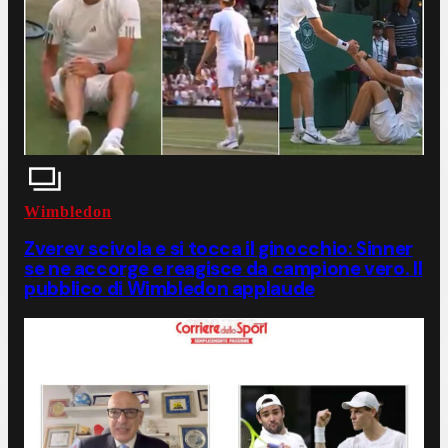
Wimbledon
Zverev scivola e si tocca il ginocchio: Sinner
se ne accorge e reagisce da campione vero. Il
pubblico di Wimbledon applaude