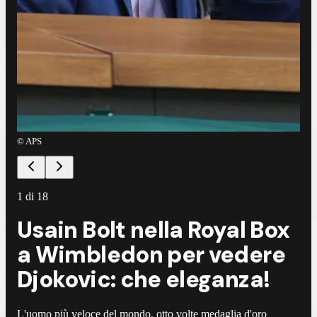
©
APS
©
A
1
di
18
Usain Bolt nella Royal Box
a Wimbledon per vedere
Djokovic: che eleganza!
L'uomo più veloce del mondo, otto volte medaglia d'oro