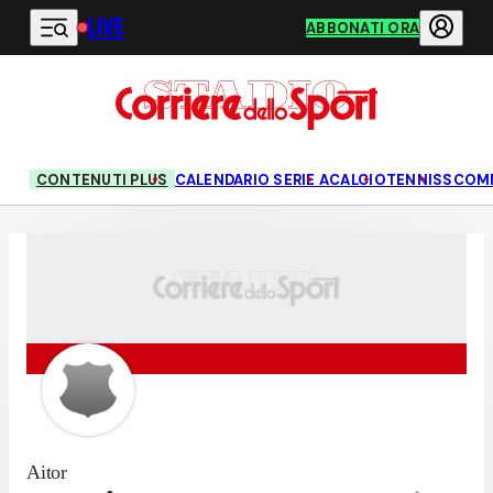
LIVE
Vai al contenuto principale
ABBONATI ORA
CONTENUTI PLUS
CALENDARIO SERIE A
CALCIO
TENNIS
SCOM
Aitor