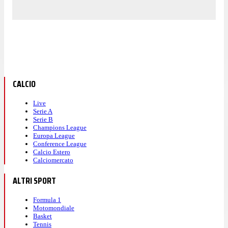
CALCIO
Live
Serie A
Serie B
Champions League
Europa League
Conference League
Calcio Estero
Calciomercato
ALTRI SPORT
Formula 1
Motomondiale
Basket
Tennis