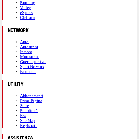
Running
Volley
eSports
Ciclismo
NETWORK
Auto
Autosprint
Inmoto
Motosprint
Guerinsportivo
Sport Network
Fantacup
UTILITY
Abbonamenti
Prima Pagina
Store
Pubblicità
Rss
Site Map
Registrati
ASSISTENZA