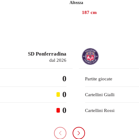
Altezza
endo fatto il suo esordio l'1 dicembre 2024 come subentrato in u
187
cm
SD Ponferradina
dal 2026
0
Partite giocate
0
Cartellini Gialli
0
Cartellini Rossi