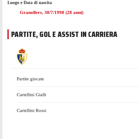
Luogo e Data di nascita
È sceso in campo in una sola occasione in Ligue 1 finora, av
giorni.
Granollers
,
30/7/1998
(
28
anni)
PARTITE, GOL E ASSIST IN CARRIERA
Partite giocate
Cartellini Gialli
Cartellini Rossi