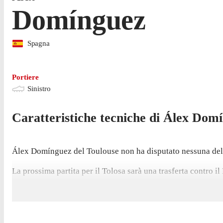
Domínguez
Spagna
Portiere
Sinistro
Caratteristiche tecniche di
Álex
Domí
Álex Domínguez del Toulouse non ha disputato nessuna delle
La prossima partita per il Tolosa sarà una trasferta contro il
Domínguez non ha giocato nemmeno una partita di Segunda D
Il portiere è tornato a giocare con il Tolosa nel luglio 202