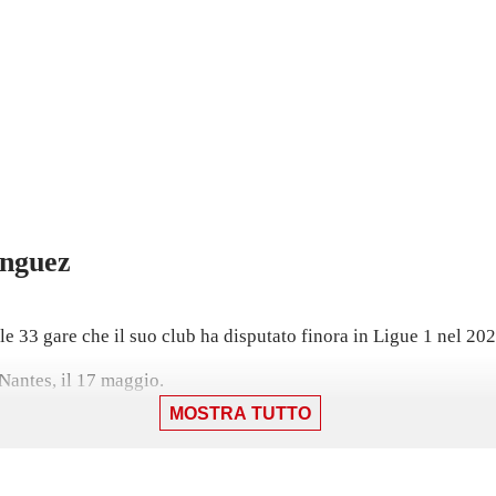
nguez
 33 gare che il suo club ha disputato finora in Ligue 1 nel 20
 Nantes, il 17 maggio.
MOSTRA TUTTO
ivisión nell'ultima stagione con l'Eibar.
5 dopo un'esperienza in prestito con l'Eibar, con cui non ha coll