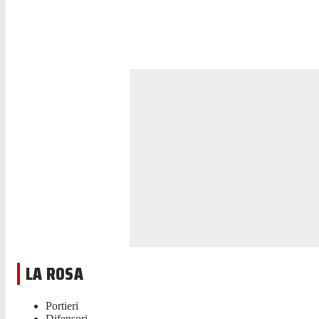
LA ROSA
Portieri
Difensori