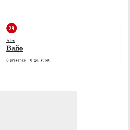
29
Álex
Baño
0
presenze
0
gol subiti