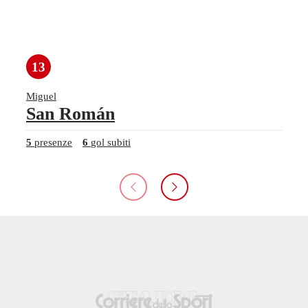
13
Miguel
San Román
5
presenze
6
gol subiti