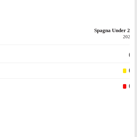
Spagna Under 21
2021
0
0
0