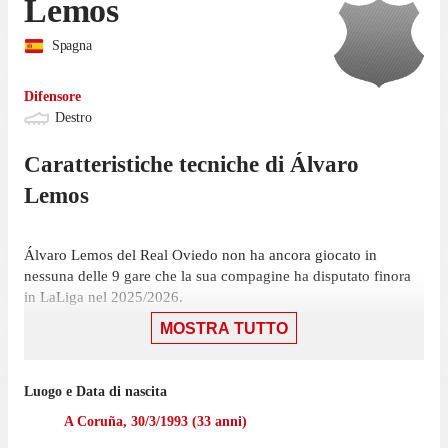
Lemos
Spagna
Difensore
Destro
Caratteristiche tecniche di
Álvaro
Lemos
Álvaro Lemos del Real Oviedo non ha ancora giocato in
nessuna delle 9 gare che la sua compagine ha disputato finora
in LaLiga nel 2025/2026.
MOSTRA TUTTO
La prossima sfida per il Real Oviedo sarà una trasferta contro il
Girona, il 25 ottobre.
Nell'ultima stagione con il Real Oviedo in Segunda División
Luogo e Data di nascita
Lemos ha collezionato 9 presenze.
A Coruña
,
30/3/1993
(
33
anni)
Il difensore ha iniziato la sua esperienza con il Real Oviedo nel