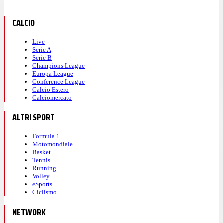
CALCIO
Live
Serie A
Serie B
Champions League
Europa League
Conference League
Calcio Estero
Calciomercato
ALTRI SPORT
Formula 1
Motomondiale
Basket
Tennis
Running
Volley
eSports
Ciclismo
NETWORK