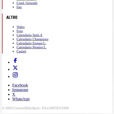
Cond. Generali
Faq
ALTRO
Video
Foto
Calendario Serie A
Calendario Champions
Calendario Europa L.
Calendario Premier L.
Casinò
Facebook
Instagram
X
WhatsApp
© 2026 CorriereDelloSport - P.Iva 00878311000