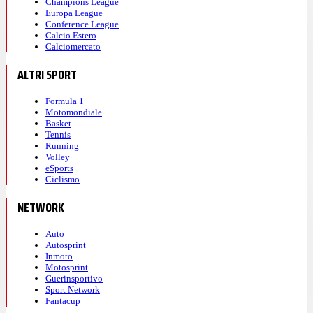
Champions League
Europa League
Conference League
Calcio Estero
Calciomercato
ALTRI SPORT
Formula 1
Motomondiale
Basket
Tennis
Running
Volley
eSports
Ciclismo
NETWORK
Auto
Autosprint
Inmoto
Motosprint
Guerinsportivo
Sport Network
Fantacup