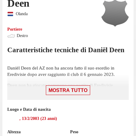
Deen
Olanda
Portiere
Destro
Caratteristiche tecniche di
Daniël
Deen
Daniël Deen del AZ non ha ancora fatto il suo esordio in
Eredivisie dopo aver raggiunto il club il 6 gennaio 2023.
Deen non ha giocato nemmeno una partita di Eredivisie
MOSTRA TUTTO
nell'ultima stagione con l'AZ.
Luogo e Data di nascita
,
13/2/2003
(
23
anni)
Altezza
Peso