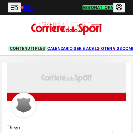
LIVE
Vai al contenuto principale
ABBONATI ORA
CONTENUTI PLUS
CALENDARIO SERIE A
CALCIO
TENNIS
SCOM
Diego