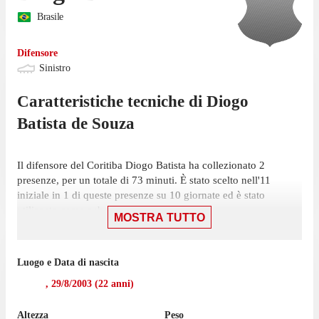
Brasile
Difensore
Sinistro
Caratteristiche tecniche di
Diogo
Batista de Souza
Il difensore del Coritiba Diogo Batista ha collezionato 2
presenze, per un totale di 73 minuti. È stato scelto nell'11
iniziale in 1 di queste presenze su 10 giornate ed è stato
utilizzato come subentrato in 1 occasione.
MOSTRA TUTTO
Batista ha giocato 15 partite di Paulista A1, Serie C, e Copa do
Nordeste nell'ultima stagione con CSA (8) e Água Santa (7),
Luogo e Data di nascita
realizzando 1 gol.
,
29/8/2003
(
22
anni)
Il difensore è tornato a giocare per il Coritiba nel novembre
2025 dopo un'esperienza in prestito con CSA, con cui ha
Altezza
Peso