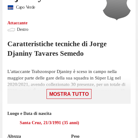
Capo Verde
Attaccante
Destro
Caratteristiche tecniche di
Jorge
Djaniny
Tavares Semedo
L'attaccante Trabzonspor Djaniny è sceso in campo nella
maggior parte delle gare della sua squadra in Süper Lig nel
2020/2021, avendo collezionato 30 presenze, per un totale di
2220 minuti. É partito titolare in 25 di queste presenze, su 40
MOSTRA TUTTO
giornate, ed è entrato a gara in corso 5 volte.
La sua ultima partita nella competizione risale all'8 maggio,
Luogo e Data di nascita
gara in cui ha giocato 82 minuti con la maglia Trabzonspor
contro Antalyaspor, nella vittoria per 2-1. In totale l'attaccante
Santa Cruz
,
21/3/1991
(
35
anni)
ha realizzato 8 reti nel 2020/2021 - secondo tra i giocatori della
sua squadra; ha inoltre offerto 1 assist. Ha ricevuto 4 cartellini
Altezza
Peso