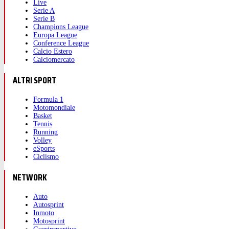
Live
Serie A
Serie B
Champions League
Europa League
Conference League
Calcio Estero
Calciomercato
ALTRI SPORT
Formula 1
Motomondiale
Basket
Tennis
Running
Volley
eSports
Ciclismo
NETWORK
Auto
Autosprint
Inmoto
Motosprint