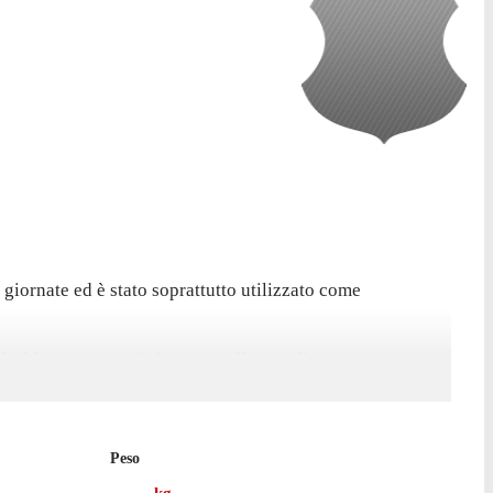
 giornate ed è stato soprattutto utilizzato come
l Aldosivi contro Belgrano, nella sconfitta per 1-0.
Peso
 con cui ha collezionato 58 presenze in campionato, con