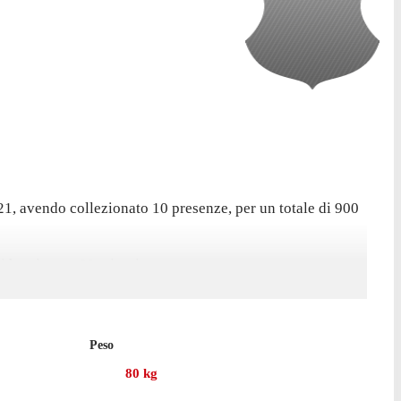
21, avendo collezionato 10 presenze, per un totale di 900
i ha giocato 89 minuti.
ético Mineiro, per un totale di 1 rete e 2 assist.
Peso
80
kg