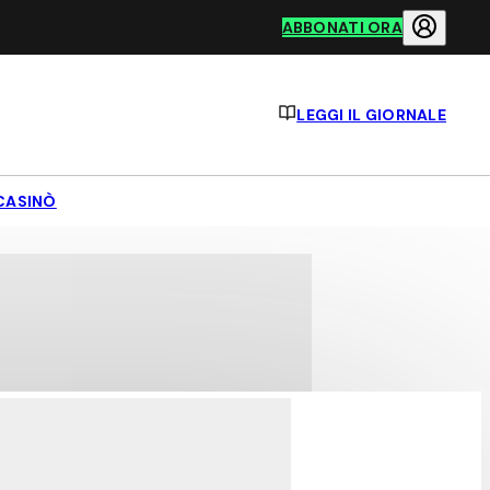
ABBONATI ORA
LEGGI IL GIORNALE
CASINÒ