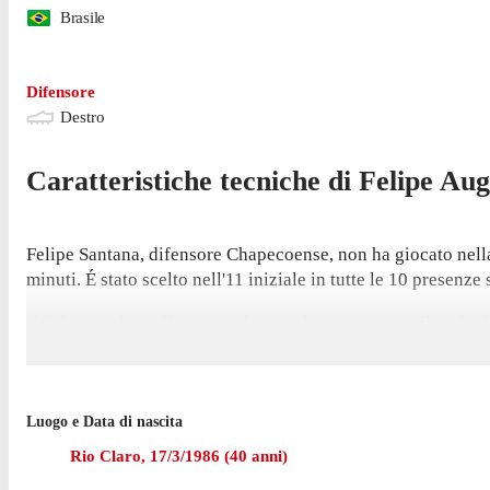
Brasile
Difensore
Destro
Caratteristiche tecniche di
Felipe Aug
Felipe Santana, difensore Chapecoense, non ha giocato nella
minuti. É stato scelto nell'11 iniziale in tutte le 10 presenze
Il difensore ha collezionato la sua ultima presenza il 18 lu
Nell'ultima stagione con Chapecoense in Serie B Santana ha
Prima di arrivare a vestire la maglia Chapecoense nel giugno
Luogo e Data di nascita
Rio Claro
,
17/3/1986
(
40
anni)