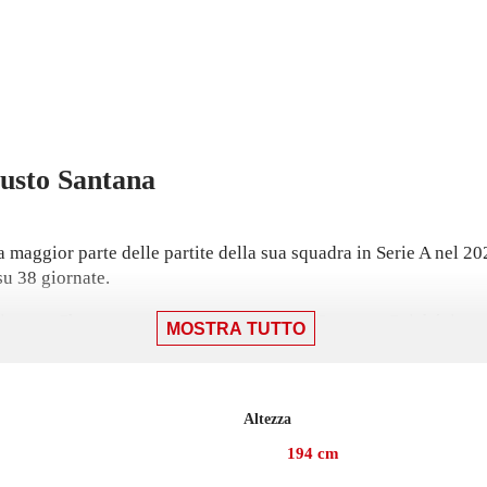
usto
Santana
 maggior parte delle partite della sua squadra in Serie A nel 20
 su 38 giornate.
glio, con Chapecoense: una sconfitta per 3-2 contro Cuiabá, in cu
MOSTRA TUTTO
 collezionato 9 presenze.
 2020, Santana ha collezionato 24 presenze in campionato con Atl
Altezza
194
cm