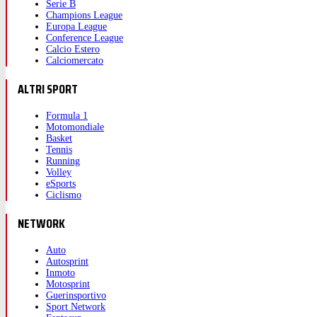
Serie B
Champions League
Europa League
Conference League
Calcio Estero
Calciomercato
ALTRI SPORT
Formula 1
Motomondiale
Basket
Tennis
Running
Volley
eSports
Ciclismo
NETWORK
Auto
Autosprint
Inmoto
Motosprint
Guerinsportivo
Sport Network