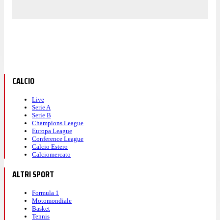
CALCIO
Live
Serie A
Serie B
Champions League
Europa League
Conference League
Calcio Estero
Calciomercato
ALTRI SPORT
Formula 1
Motomondiale
Basket
Tennis