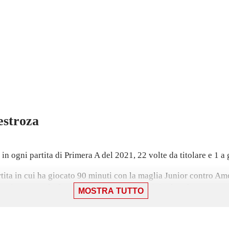
estroza
 ogni partita di Primera A del 2021, 22 volte da titolare e 1 a 
tita in cui ha giocato 90 minuti con la maglia Junior contro Amér
stagione avendo fornito 4 passaggi vincenti. Inoltre, ha segnato 2
MOSTRA TUTTO
ha segnato il suo ultimo gol, nella vittoria per 3-0. Ha aperto
-1.