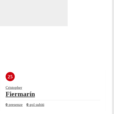
25
Cristopher
Fiermarín
0
presenze
0
gol subiti