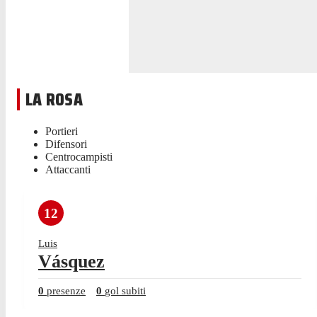
LA ROSA
Portieri
Difensori
Centrocampisti
Attaccanti
12
Luis
Vásquez
0
presenze
0
gol subiti