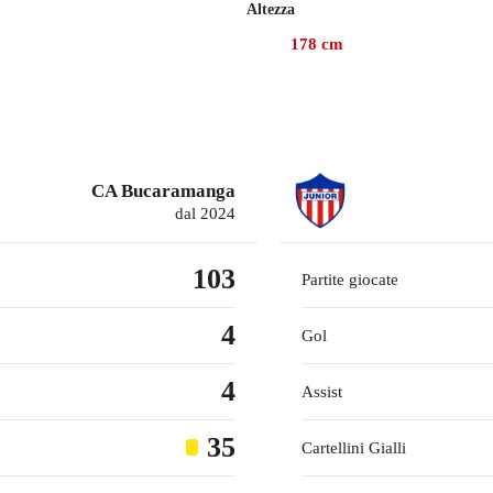
Altezza
sima gara di Primera A per Junior, che ha 29 punti e occupa il 7°
178
cm
gione con Junior, fornendo 2 assist vincenti.
9, il centrocampista ha collezionato 38 presenze in campionato c
CA Bucaramanga
dal 2024
103
Partite giocate
4
Gol
4
Assist
35
Cartellini Gialli