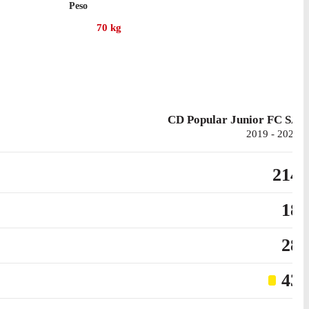
Peso
 posto.
70
kg
on Águilas Doradas, per un totale di 3 gol e 4 assist.
CD Popular Junior FC SA
2019 - 2023
214
18
28
43