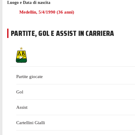
Luogo e Data di nascita
La gara casalinga contro Envigado, il 25 luglio, sarà la pros
Medellín
,
5/4/1990
(
36
anni)
Hinestroza ha giocato 17 partite di Primera A nell'ultima sta
PARTITE, GOL E ASSIST IN CARRIERA
Prima di cominciare l'esperienza con Junior nel gennaio 201
Partite giocate
Gol
Assist
Cartellini Gialli