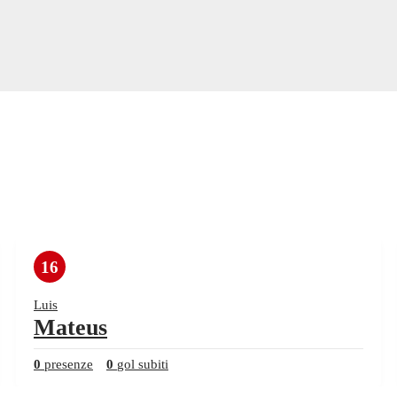
16
Luis
Mateus
0
presenze
0
gol subiti