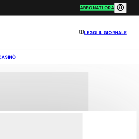
ABBONATI ORA
LEGGI IL GIORNALE
CASINÒ