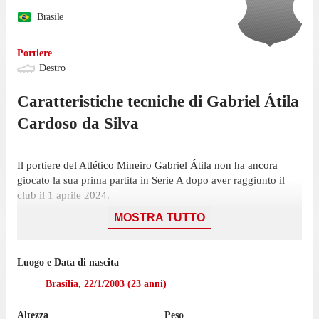
Brasile
Portiere
Destro
Caratteristiche tecniche di
Gabriel Átila
Cardoso da Silva
Il portiere del Atlético Mineiro Gabriel Átila non ha ancora
giocato la sua prima partita in Serie A dopo aver raggiunto il
club il 1 aprile 2024.
MOSTRA TUTTO
Nella prossima partita di Serie A, il 7 dicembre, l'Atlético
Mineiro dovrà giocare una gara casalinga contro il Vasco da
Gama.
Luogo e Data di nascita
Átila non ha giocato nemmeno una partita di Serie A nell'ultima
Brasília
,
22/1/2003
(
23
anni)
stagione con l'Atlético Mineiro.
Altezza
Peso