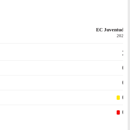
EC Juventude
2023
2
0
0
0
0