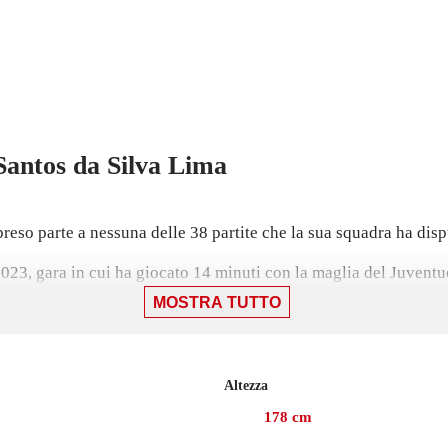
Santos da Silva Lima
eso parte a nessuna delle 38 partite che la sua squadra ha dispu
 2023, gara in cui ha giocato 14 minuti con la maglia del Juventu
MOSTRA TUTTO
e con Juventude.
3, mentre prima giocava con Ituano, con cui non ha collezionat
Altezza
178
cm