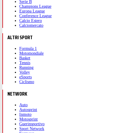
Serie B
Champions League
Europa League
Conference League
Calcio Estero
Calciomercato
ALTRI SPORT
Formula 1
Motomondiale
Basket
Tennis
Running
Volley
eSports
Ciclismo
NETWORK
Auto
Autosprint
Inmoto
Motosprint
Guerinsportivo
Sport Network