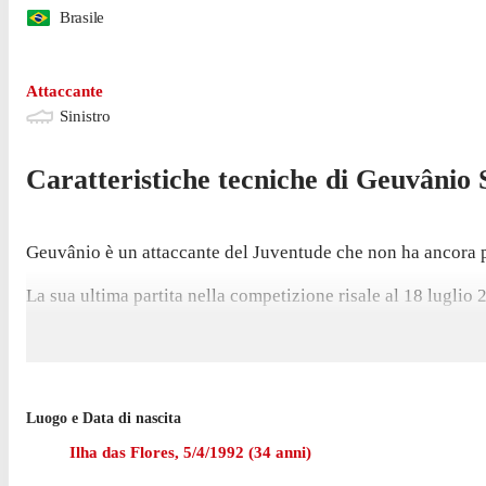
Brasile
Attaccante
Sinistro
Caratteristiche tecniche di
Geuvânio
Geuvânio è un attaccante del Juventude che non ha ancora pr
La sua ultima partita nella competizione risale al 18 luglio
Geuvânio ha giocato 2 partite di Serie B nell'ultima stagion
Geuvânio è passato a giocare con Juventude nell'aprile 202
Luogo e Data di nascita
Ilha das Flores
,
5/4/1992
(
34
anni)