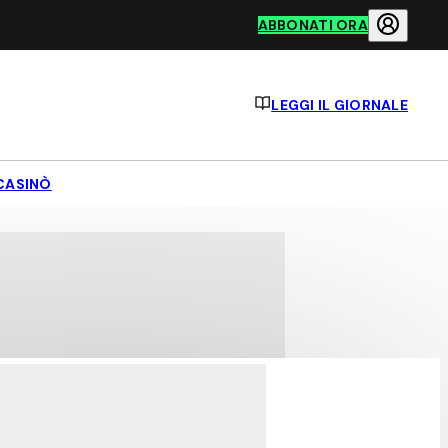
ABBONATI ORA
LEGGI IL GIORNALE
CASINÒ