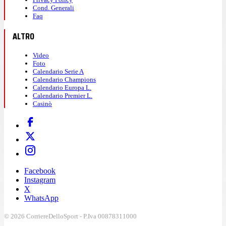
Cond. Generali
Faq
ALTRO
Video
Foto
Calendario Serie A
Calendario Champions
Calendario Europa L.
Calendario Premier L.
Casinò
Facebook
Instagram
X
WhatsApp
© 2026 CorriereDelloSport - P.Iva 00878311000