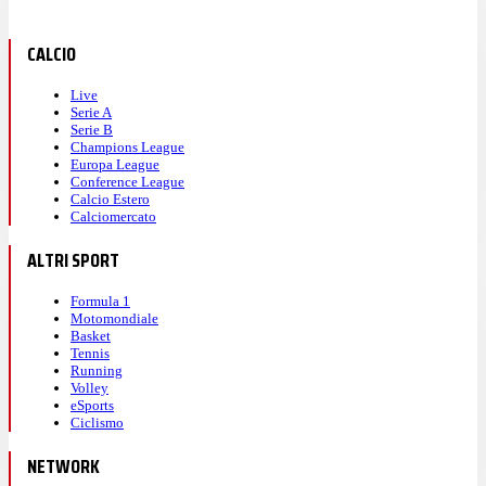
CALCIO
Live
Serie A
Serie B
Champions League
Europa League
Conference League
Calcio Estero
Calciomercato
ALTRI SPORT
Formula 1
Motomondiale
Basket
Tennis
Running
Volley
eSports
Ciclismo
NETWORK