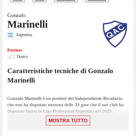
Gonzalo
Marinelli
Argentina
Portiere
Destro
Caratteristiche tecniche di
Gonzalo
Marinelli
Gonzalo Marinelli è un portiere del Independiente Rivadavia
che non ha disputato nessuna delle 33 gare che il suo club ha
disputato finora in Liga Profesional Argentina nel 2025.
MOSTRA TUTTO
La sua ultima presenza in campionato risale al 15 giugno 2024,
partita in cui ha giocato 90 minuti con la maglia del
Independiente Rivadavia contro l'Huracán, nella sconfitta per 1-