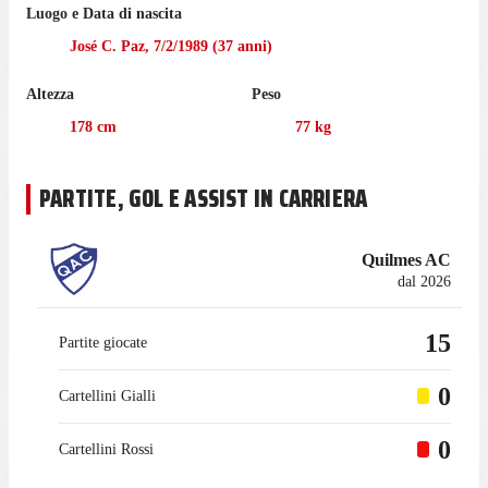
Luogo e Data di nascita
0.
José C. Paz
,
7/2/1989
(
37
anni)
Nella passata stagione di Liga Profesional Argentina Marinelli è
sceso in campo in 17 partite con Independiente Rivadavia, gare
Altezza
Peso
in cui ha mantenuto 4 volte la porta inviolata.
178
cm
77
kg
Prima di cominciare l'esperienza con Independiente Rivadavia
nel gennaio 2024, Marinelli ha collezionato 105 presenze in
campionato con Tigre.
PARTITE, GOL E ASSIST IN CARRIERA
Quilmes AC
dal 2026
15
Partite giocate
0
Cartellini Gialli
0
Cartellini Rossi