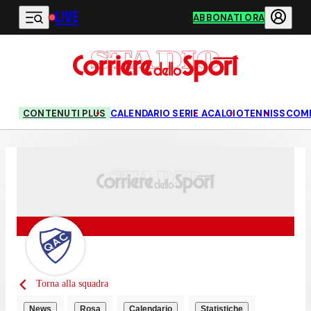
LIVE
Vai al contenuto principale
ABBONATI ORA
CONTENUTI PLUS
CALENDARIO SERIE A
CALCIO
TENNIS
SCOM
Torna alla squadra
News
Rosa
Calendario
Statistiche